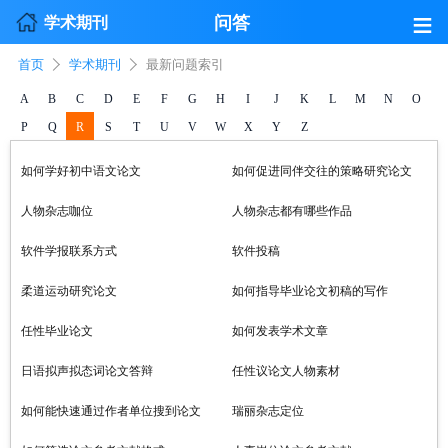
≡
问答
学术期刊
首页
学术期刊
最新问题索引
A
B
C
D
E
F
G
H
I
J
K
L
M
N
O
P
Q
R
S
T
U
V
W
X
Y
Z
如何学好初中语文论文
如何促进同伴交往的策略研究论文
人物杂志咖位
人物杂志都有哪些作品
软件学报联系方式
软件投稿
柔道运动研究论文
如何指导毕业论文初稿的写作
任性毕业论文
如何发表学术文章
日语拟声拟态词论文答辩
任性议论文人物素材
如何能快速通过作者单位搜到论文
瑞丽杂志定位