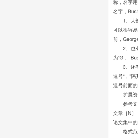
称，名字用缩
名字，Bu
1、大
可以很容易
前，Geor
2、也
为“G． B
3、还
逗号“，”隔
逗号前面的
扩展资
参考文
文章［N］
论文集中的
格式范