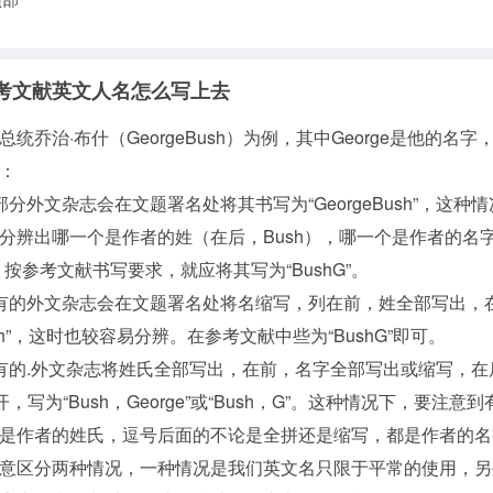
考文献英文人名怎么写上去
总统乔治·布什（GeorgeBush）为例，其中George是他的名字，
：
部分外文杂志会在文题署名处将其书写为“GeorgeBush”，这种
分辨出哪一个是作者的姓（在后，Bush），哪一个是作者的名
）。按参考文献书写要求，就应将其写为“BushG”。
有的外文杂志会在文题署名处将名缩写，列在前，姓全部写出，
sh”，这时也较容易分辨。在参考文献中些为“BushG”即可。
有的.外文杂志将姓氏全部写出，在前，名字全部写出或缩写，在
开，写为“Bush，George”或“Bush，G”。这种情况下，要注意
是作者的姓氏，逗号后面的不论是全拼还是缩写，都是作者的名
意区分两种情况，一种情况是我们英文名只限于平常的使用，另