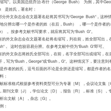
写”。以美国总统乔治·布什（George Bush） 为例，其中Geo
sh 是姓氏，署名时：
部分外文杂志会在文题署名处将其书写为“George Bush”，这
地分辨出哪一个是作者的姓（在后，Bush） ，哪一个是作者的
ge） 。按参考文献书写要求，就应将其写为“Bush G”。
有的外文杂志会在文题署名处将名缩写，列在前，姓全部写出，
ush”， 这时也较容易分辨。在参考文献中些为“Bush G”即可。
有的外文杂志将姓氏全部写出，在前，名字全部写出或缩写，在
开，写为“Bush，George”或“Bush，G”。这种情况下，要注意
是作者的姓氏，逗号后面的不论是全拼还是缩写，都是作者的名
料：
献标准格式根据参考资料类型可分为专著［M］，会议论文集［
，期刊文章［J］，学位论文［D］，报告［R］，标准［S］，
析出文献［A］，杂志［G］。
例：