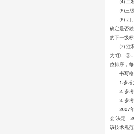
(4)
(5)
(6)
确定是否独
的下一级标
(7)
为“①、②
位排序，每
书写格
1.参
2. 
3. 
200
会”决定，
该技术规范