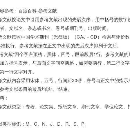
容参考：百度百科-参考文献
考文献按论文中引用参考文献出现的先后次序，用中括号的数字
者、文献名、杂志或书名、卷号或期刊号、出版时间。
考文献按照中国学术期刊（光盘版）（CAJ－CD）检索与评价
）标准执行。参考文献按在正文中出现的先后次序排列于文后。
参考文献”四个字左顶格，黑体，四号，段前段后1行。参考文献的
加方括号表示，与后面文字间空两格，如需要两行，第二行文字
第一行文字对齐。
考文献内容采用宋体，五号，行间距20磅，序号与正文中的指示
参考文献条目的最后均以“。”结束。
料：
考文献类型：专著、论文集、报纸文章、期刊文章、学位论文、
献类型标识：M、C、N、J、D、R、S、P。