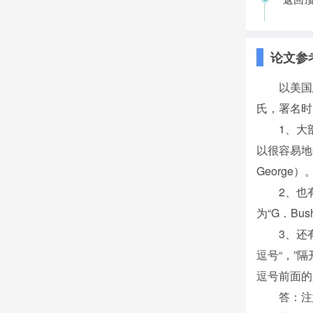
论文参
以美国
氏，署名时
1、大
以很容易地
George
2、也
为“G．Bu
3、还
逗号“，”隔
逗号前面的
答：注