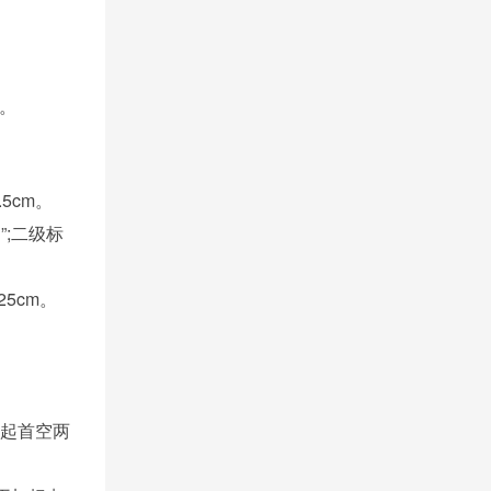
。
.5cm。
;二级标
5cm。
。
，起首空两