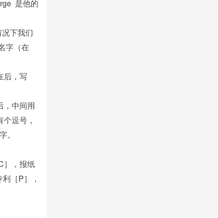
rge 是他的
种情况下我们
名字（在
在后，写
后，中间用
到有个逗号，
字。
C］，报纸
专利［P］，