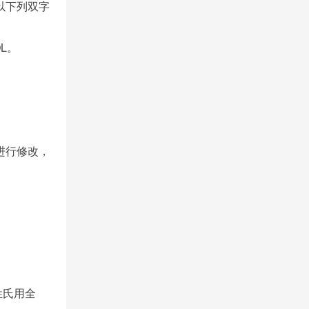
以下列双字
L。
进行修改，
姓氏用全