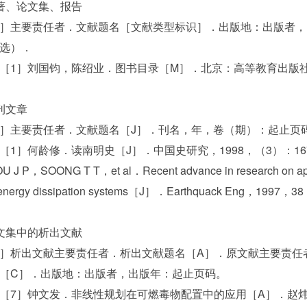
著、论文集、报告
］主要责任者．文献题名［文献类型标识］．出版地：出版者，
选）．
［1］刘国钧，陈绍业．图书目录［M］．北京：高等教育出版社，
刊文章
］主要责任者．文献题名［J］．刊名，年，卷（期）：起止页
［1］何龄修．读南明史［J］．中国史研究，1998，（3）：167
 J P，SOONG T T，et al．Recent advance in research on app
e energy dissipation systems［J］．Earthquack Eng，1997
文集中的析出文献
］析出文献主要责任者．析出文献题名［A］．原文献主要责任
［C］．出版地：出版者，出版年：起止页码。
［7］钟文发．非线性规划在可燃毒物配置中的应用［A］．赵