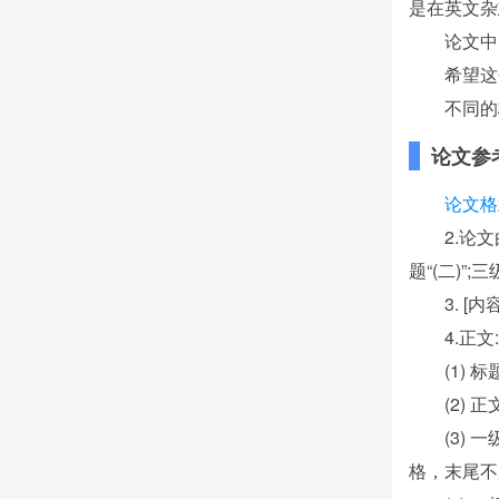
是在英文杂
论文中
希望这
不同的
论文参
论文格
2.论
题“(二)”;三
3. 
4.正文:
(1)
(2)
(3)
格，末尾不