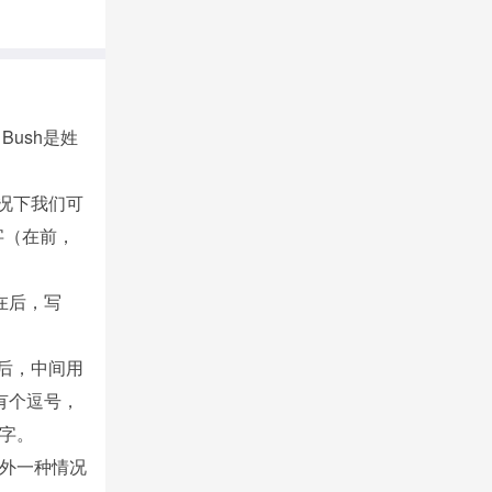
Bush是姓
情况下我们可
字（在前，
在后，写
后，中间用
到有个逗号，
字。
外一种情况