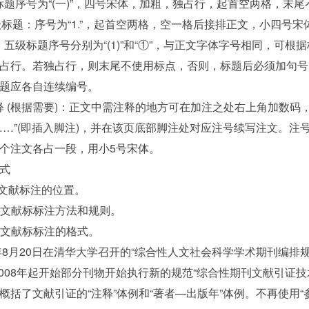
 二标题序号为“(一)”，四号宋体，加粗，独占行，起首空两格，末
三级标题：序号为“1.”，起首空两格，空一格后接排正文，小四号
 四、五级标题序号分别为“(1)”和“①”，与正文字体字号相同，可根
占行。若独占行，则末尾不使用标点，否则，标题后必须加句号
题应各自连续编号。
 注释 (根据需要)：正文中需注释的地方可在加注之处右上角加数码
……”(即插入脚注)，并在该页底部脚注处对应注号续写注文。注
个注文各占一段，用小5号宋体。
式
考文献标注的位置。
参考文献标标注方法和规则。
参考文献标标注的格式。
7年8月20日在清华大学召开的“综合性人文社会科学学术期刊编排
2008年起开始部分刊物开始执行新的规范“综合性期刊文献引证技
概括了文献引证的“注释”体例和“著者—出版年”体例。不再使用“