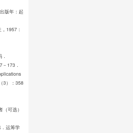
出版年：起
1957：
码．
－173．
lications
，38（3）：358
者（可选）
炜．运筹学