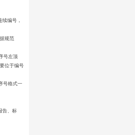
连续编号，
数据规范
序号左顶
要位于编号
序号格式一
报告、标