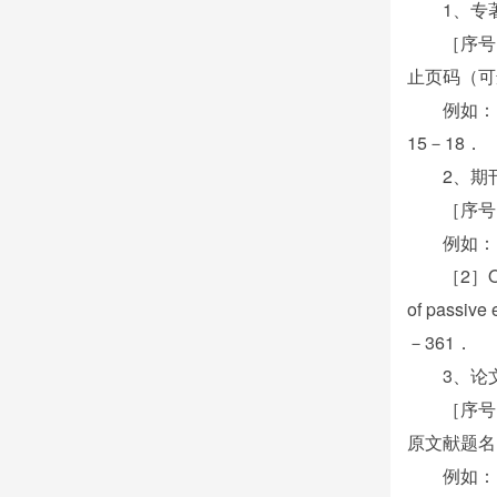
1、专
［序号
止页码（可
例如：
15－18．
2、期
［序号
例如：
［2］OU
of passiv
－361．
3、论
［序号
原文献题名
例如：