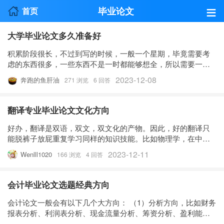
≡
毕业论文
首页
大学毕业论文多久准备好
积累阶段很长，不过到写的时候，一般一个星期，毕竟需要考
虑的东西很多，一些东西不是一时都能够想全，所以需要一个
星期的时间来慢慢完善。希望能够帮到你。
2023-12-08
奔跑的鱼肝油
271 浏览
6 回答
翻译专业毕业论文文化方向
好办，翻译是双语，双文，双文化的产物。因此，好的翻译只
能脱裤子放屁重复学习同样的知识技能。比如物理学，在中国
物理大学毕业，还要在美国达到物理大学毕业水平，也只能翻
2023-12-11
Wenlll1020
166 浏览
4 回答
译英中/中英的物理大学毕业水平以下的资料，硕士/博士级别
的，根本就别想了！是不
会计毕业论文选题经典方向
会计论文一般会有以下几个大方向： （1）分析方向，比如财务
报表分析、利润表分析、现金流量分析、筹资分析、盈利能力
分析；有以下选题方向： （2）管理会计，这是比较好写的，比