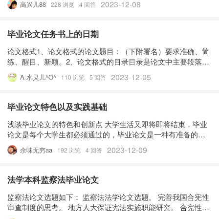
2023-12-08
高兴儿88
228 浏览
4 回答
数学教育科研能力。本科生数学教育论文的标准应是再创性、
整体性和规范性。 ［关键
毕业论文任务书上的日期
论文格式1、论文格式的论文题目：（下附署名）要求准确、简
练、醒目、新颖。2、论文格式的目录目录是论文中主要段落的
简表。（短篇论文不必列目录）3、论文格式的内容提要：是文
2023-12-05
A-水灵儿^O^
110 浏览
5 回答
章主要内容的摘录，要求短、精、完整。字数少可几十字，多
不超过三百字为宜。
毕业论文特色以及实践基础
浅谈毕业论文的特色和创新点 大学生活又即将即将结束，毕业
论文是每个大学生都必须通过的，毕业论文是一种有准备的检
验学生学习成果的形式，毕业论文应该怎么写呢？下面是我收
2023-12-09
余味无穷aa
192 浏览
4 回答
集整理的浅谈毕业论文的特色和创新点，希望对大家有所帮
助。 一、 明确创新的含
法学本科监察法毕业论文
监察法论文选题如下： 监察法法学论文选题。 完善我国合宪性
审查制度的思考。 地方人大保证宪法实施职能研究。 合宪性审
查制度研究。 人大监督权与宪法实施研究。 我国宪法实施路径