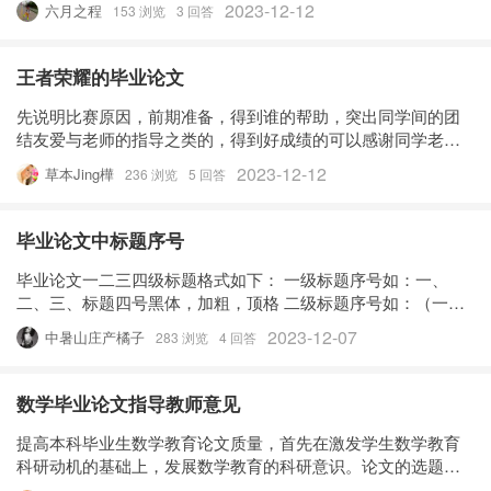
2023-12-12
六月之程
153 浏览
3 回答
如会计职业、会计人员素质、管理会计发展现状等；有以下选
题方向： （3）
王者荣耀的毕业论文
先说明比赛原因，前期准备，得到谁的帮助，突出同学间的团
结友爱与老师的指导之类的，得到好成绩的可以感谢同学老
师，没有好成绩的也要感谢同学老师先说明比赛原因，前期准
2023-12-12
草本Jing樺
236 浏览
5 回答
备，得到谁的帮助，突出同学间的团结友爱与老师的指导之类
的，得到好成绩的可以感谢同
毕业论文中标题序号
毕业论文一二三四级标题格式如下： 一级标题序号如：一、
二、三、标题四号黑体，加粗，顶格 二级标题序号如：（一）
（二）（三）标题小四号宋体，不加粗，顶格 三级标题序号
2023-12-07
中暑山庄产橘子
283 浏览
4 回答
如：1.2.3.标题小四号宋体，不加粗，缩进二个字 四级标题序号
如：(1)(
数学毕业论文指导教师意见
提高本科毕业生数学教育论文质量，首先在激发学生数学教育
科研动机的基础上，发展数学教育的科研意识。论文的选题要
有创新性、实践性、可行性，在论文写作的过程中培养学生的