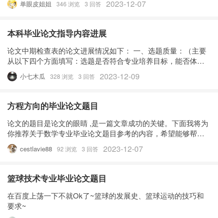
2023-12-07
单眼皮姐姐
346 浏览
3 回答
与方法研究。 写作指导： (一)题名(Title,Topic)。
本科毕业论文指导内容进展
论文中期检查表的论文进展情况如下： 一、选题质量：（主要
从以下四个方面填写：选题是否符合专业培养目标，能否体现
综合训练要求；题目难易程度；题目工作量；题目与生产、科
2023-12-09
小七木瓜
328 浏览
3 回答
研、经济、社会、文化及实验室建设等实际的结合程度） 1、本
题目符合机械设计专
方程方向的毕业论文题目
论文的题目是论文的眼睛 ,是一篇文章成功的关键。下面我将为
你推荐关于数学专业毕业论文题目参考的内容，希望能够帮到
你! 1. 圆锥曲线的性质及推广应用 2. 经济问题中的概率统计模
2023-12-07
cestlavie88
92 浏览
3 回答
型及应用 3. 通过逻辑趣题学推理 4. 直觉思维的训练和培养
篮球技术专业毕业论文题目
在百度上荡一下不就Ok了~篮球的发展史、篮球运动的技巧和
要求~