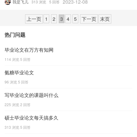
2023-12-08
我是飞儿
313 浏览
5 回答
始资料： 4五、 设计内容： 5设计说明书 6一、 ｄ５点短路电
上一页
1
2
3
4
5
下一页
末页
热门问题
毕业论文在万方有知网
114 浏览
5 回答
氨糖毕业论文
96 浏览
5 回答
写毕业论文的课题叫什么
225 浏览
2 回答
硕士毕业论文每天搞多久
313 浏览
5 回答