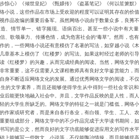
步惊心》《倾世皇妃》《甄嬛传》《盗墓笔记》《何以笙箫默
络小说，这些作品在市场上受欢迎的程度可以证明其存在的价
视作品改编的重要后备军。虽然网络小说由于数量众多，良莠
滥造、情节单一、错字频现、语病百出。甚至一些小说中有大量
信、歌颂暴力、传播色情，成为危害社会的“毒草”。然而，也
作的，一些网络小说还有意模仿了名著的写法，如穿越小说《
几章基本上模仿了《红楼梦》的写法。如果这时经过老师的引
读《红楼梦》的兴趣，从而完成经典的阅读。当然，网络文学
非常重要，这不仅需要人文课程教师具有良好文学鉴赏能力，
自身不断适应网络文化的发展。通过优秀网络文学的阅读，不
学生的文学素养，而且还能够使得学生从中得到一些社会常识和
业后能更快地融入社会中。并且，文学作品反映的是人性，而
轻的大学生所缺乏的。网络文学的特征之一就是门槛低，网络
的作家或研究者，而是来自各行各业，有白领、学生、工人、
重要组成部分，网络文学中的不少作品完成于大学读书期间，
书写的是公文，然而良好的文字功底能够促进应用文的写作水
础上能够写一些散文、小说等，不仅能陶冶情操，而且能够提