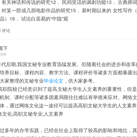
． 有关神话和传说的研究12． 民间笑话的讽刺功能13． 古典师
． 对某一部或几部电影作品的研究15． 新时期以来的 女性写作
品）16． 试论白居易的“中隐”观
评论
殿下
前发布
0年代后期,我国文秘专业教育迅猛发展。但随着社会的进步和改革
培养目标、课程内容、教学方法、课程评价等诸多方面都暴露
大家整理的文秘专业
毕业论文
，供大家参考。
然高职院校已经意识到了提高文秘大学生人文素养的重要性，但
机制、课时分配等诸多因素局限往往难以有举措来应对。网络
体，通过网络文化这一途径可以提高高职文秘大学生的人文素养
网络文化;高职文秘专业;人文素养
过多年的办学实践，已经在社会上取得了较高的影响和地位，