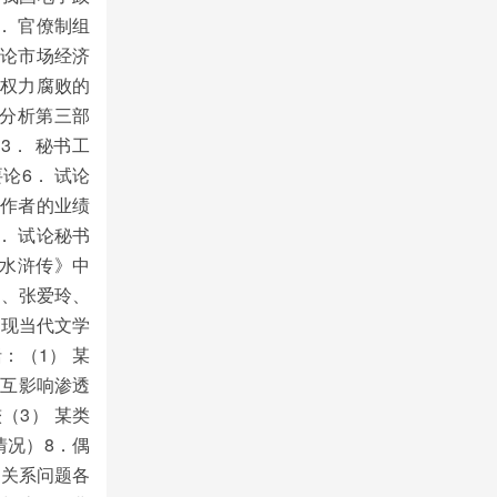
． 官僚制组
 论市场经济
政权力腐败的
位分析第三部
3． 秘书工
论6． 试论
工作者的业绩
． 试论秘书
《水浒传》中
文、张爱玲、
国现当代文学
：（1） 某
相互影响渗透
（3） 某类
情况）8．偶
的关系问题各