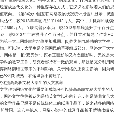
经变成当代文化的一种重要存在方式，它深深地影响着人们的
值取向。《第34次中国互联网络发展状况统计报告》显示，截至2
民达亿，较2013年年底增加了1442万人。其中，手机网民规模亿
了2699万人。互联网普及率为，较2013年年底提升了个百分
达，较2013年年底提升了个百分点，并且首次超越了传统P
为第一大上网终端的地位更加巩固。[5]作为朝气蓬勃的大学生
物。可以说，大学生是全国网民的重要组成部分。网络对于大
。网络是一把“双刃剑”，既有正面影响又有负面影响。无论是
学科的教育工作，研究者都持有一致的观点，那就是充分利用
弃网络阴暗面带来的不利影响。关于网络的正负面影响，因为
已经相对成熟，在这里就不赘述了。
文化提高高职文秘大学生的人文素养
文学作为网络文化的重要组成部分可以提高高职文秘大学生的人
，网络文学往往被认为是精英文学以外的补充，但是随着文艺
的文学作品已经不是传统媒体上的纸质作品了，越来越多的网
受和赞同。这几年以来，网络小说中的优秀作品被不断地改编成