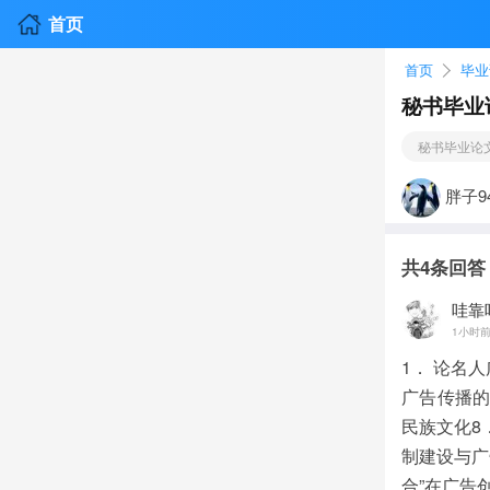
首页
首页
毕业
秘书毕业
秘书毕业论
胖子9
共
4
条回答
哇靠
1小时
1． 论名
广告传播的
民族文化8
制建设与广
合”在广告