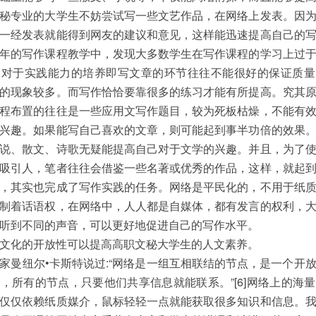
秘专业的大学生不妨尝试写一些文艺作品，在网络上发表。因
一经发表就能得到网友的建议和意见，这样能迅速提高自己的
年的写作课程教学中，发现大多数学生在写作课程的学习上过
，对于实践能力的培养即写文章的环节往往不能很好的保证质量
的现象较多。而写作恰恰要靠很多的练习才能有所提高。究其
程布置的往往是一些应用文写作题目，较为死板枯燥，不能有
兴趣。如果能写自己喜欢的文章，则可能起到事半功倍的效果
说、散文、诗歌无疑能提高自己对于文学的兴趣。并且，为了
吸引人，笔者往往会借鉴一些名著或优秀的作品，这样，就起
，其实也完成了写作实践的任务。网络是平民化的，不用于纸
制着话语权，在网络中，人人都是自媒体，都有发言的权利，
听到不同的声音，可以更好地促进自己的写作水平。
文化的开放性可以提高高职文秘大学生的人文素养。
家曼纽尔•卡斯特说过:“网络是一组互相联结的节点，是一个开
，所有的节点，只要他们共享信息就能联系。”[6]网络上的海
仅仅依赖纸质媒介，鼠标轻轻一点就能获取很多知识和信息。