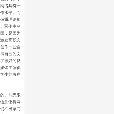
为网络具有开
写作水平。而
于偏重理论知
，写作中马
原因，是因为
效激发高职文
。创作一些自
使得自己的文
到了很好的良
质媒体由编辑
大学生能够在
放的、能无限
量信息使得网
我们不出家门