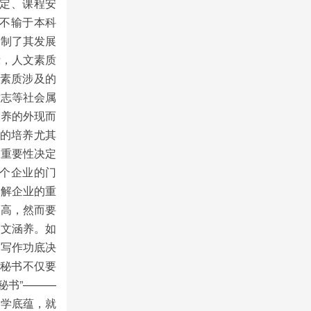
定、课程安
不输于本科
抑制了其发展
示，人文素质
文素质涉及的
意志等社会属
修养的外现而
生的培养尤其
的重要性决定
个企业的门
了解企业的重
提高，然而要
人文涵养。如
的写作功底决
见秘书不仅要
秘书”———
文学底蕴，就