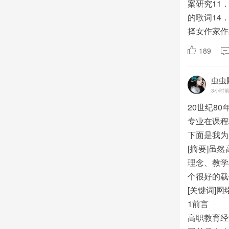
案研究11
的歌词14
择女作家作
189
虫虫
3小时
20世纪8
专业在课程
下面是我为
[摘要]虽
理念、教学
个很好的载
[关键词]
1前言
高职教育经