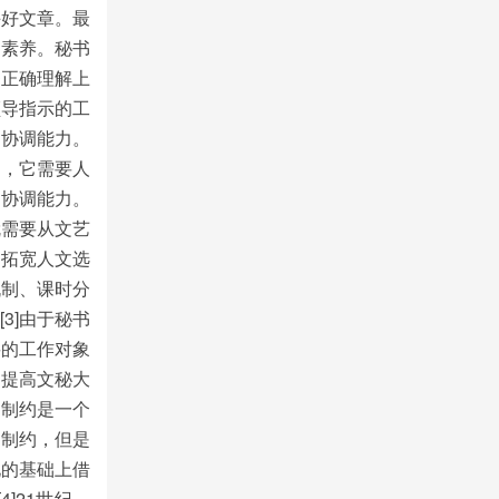
手好文章。最
文素养。秘书
够正确理解上
领导指示的工
通协调能力。
的，它需要人
通协调能力。
就需要从文艺
、拓宽人文选
机制、课时分
3]由于秘书
要的工作对象
了提高文秘大
的制约是一个
的制约，但是
化的基础上借
]21世纪，