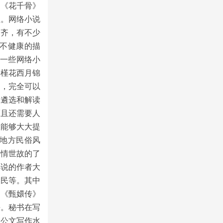
》《花千骨》
值。网络小说
不齐，有不少
不健康的描
有一些网络小
木槿花西月锦
导，完全可以
的遴选和解读
而且还需要人
仅能够大大提
地方民俗风
人情世故的了
小说的作者大
农民等。其中
如《甄嬛传》
平。秘书在写
高公文写作水