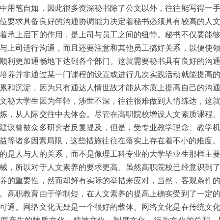
中用笔自如，因此很多资深秘书除了公文以外，往往能写得一
位要求具备良好的沟通协调能力决定着秘书必须具有较高的人
着承上启下的作用，是上司与员工之间的纽带。秘书不仅要能
与上司进行沟通，而且还要注意和其他员工搞好关系，以便使
顺利更加通畅地下达到各个部门。这就需要秘书具有良好的沟
培养并非通过某一门课程的设置或进行几次实践活动就能提高
累和沉淀，因为只有通达人情世故才能从本质上提高自己的沟
文秘大学生因为年轻，涉世不深，往往很难做到人情练达，这
炼，从人际交往中去体会。尽管在高职院校增设人文素质课程
建议曾被众多研究者反复提及，但是，受专业教学理念、教学
益等诸多因素局限，这些措施往往在落实上存在着不小的难度。[
的是人与人的关系，而不是像理工科专业的大学毕业生那样主
械，所以对于人文素养的要求更高。虽然高职院校已经意识到
养的重要性，然而却鲜有实际的举措来应对，当然，客观条件
。高职教育由于学制短，在人文素养的提高上确实受到了一定
可通。网络文化无疑是一个很好的载体。网络文化是在传统文
而产生的物质文化、精神文化、制度文化、行为文化的总和。[4