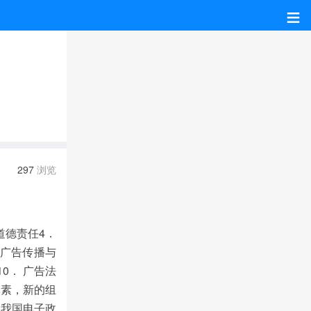
≡
297
浏览
道德责任4．
 广告传播与
0． 广告法
元素，新的组
 我国电子政