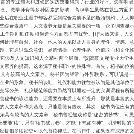
丰富的专业知识和过硬的实践技能得到了行业的好评。受学制设
理念、教学师资等多种因素的影响，高职学生虽然在就业方面并
业后在职业生涯中却容易受到综合素质不足的瓶颈制约，大大
些综合素质中，人文素养无疑是至关重要的一项。众多调查显
工作期间胜任度和创造性方面都占有优势。[1]“大致来讲，人
何处理与自然、社会、他人的关系以及人自身的理性、情感、
题，它通过观念意识、品德情操、心理性格、价值取向和文化
它涉及人文知识和人文精神两个层面。”[2]高职文秘专业大学
文素养的提高。这来源于秘书职业的特殊性。首先，秘书岗位
须具有较高的人文素养。秘书因为经常与外界联系，可以说是一
企业的形象。秘书的谈吐、礼仪和能力往往被认为是其他单位
交际公关、礼仪规范等能力虽然可以通过一定的实训课程有所
善秘书的该项能力，还需要在本质上有所提升，那就是丰富的
的人文素养作为基底，只能是徒有虚表。其次，秘书岗位应有
须具有较高的人文素养。秘书曾经被戏称是“秘密的抄书”。可
且还要能“读”，只有“读书破万卷”，才能“下笔如有神”。明清时期的“
经提倡多读经史可以代替读律法。在写作中，如果没有深厚的