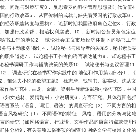
状、问题与对策研究3． 反思泰罗的科学管理思想及时代价值4
国的行政改革5． 从官僚制的成就与缺失看我国的行政改革6．
的经济职能转变与重构7． 论新时期我国政府角色定位8． 行
． 加强行政监督，根治权利腐败、10． 新时期公务员角色定
论秘书工作的地位2． 试论社会主义市场经济体制下的秘书工作
服务与主动服务”探讨4． 试论秘书与领导者的关系5．秘书素质要
的职业道德7． 试论秘书工作者的语言表达能力8． 试论秘书
试论秘书调研工作与辅助决策的关系10． 试论秘书与会议管理11
12． 调查研究在秘书写作实践中的 地位和作用第四部分1．
2，郁达夫小说的欲望主题3．徐志摩、钱钟书、梁实秋、沈从
家作品研究4，古龙、金庸、梁羽生等新派武狭小说研究5．中
（妇女题材、爱情题材）小说研究6．方言研究。具体范围包括
语言系统（语音、词汇、语法）的调查研究（2） 不同方言的
语言风格研究（1） 不同语体的特征、风格、语用的分析与比较
言的研究（如网络语言、行业语、文学作品的语言特点或使用
群体分析9．有关某项民俗事项的调查10 网络文学与校园文化