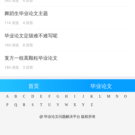
342 浏览
4 回答
舞蹈生毕业论文主题
114 浏览
4 回答
毕业论文定级难不难写呢
160 浏览
8 回答
复方一枝蒿颗粒毕业论文
184 浏览
3 回答
首页
毕业论文
A
B
C
D
E
F
G
H
I
J
K
L
M
N
O
P
Q
R
S
T
U
V
W
X
Y
Z
@ 毕业论文问题解决平台 版权所有